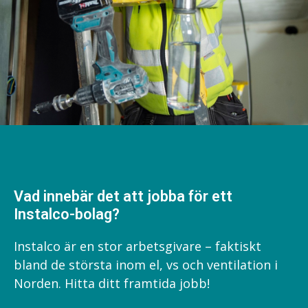
Vad innebär det att jobba för ett
Instalco-bolag?
Instalco är en stor arbetsgivare – faktiskt
bland de största inom el, vs och ventilation i
Norden. Hitta ditt framtida jobb!