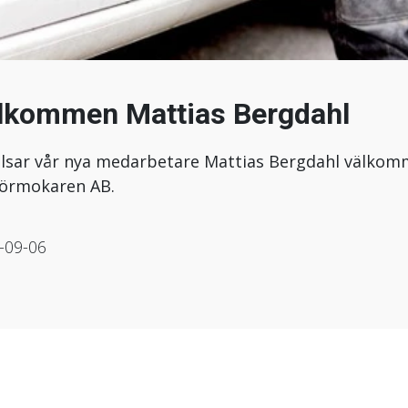
lkommen Mattias Bergdahl
älsar vår nya medarbetare Mattias Bergdahl välko
 Rörmokaren AB.
-09-06